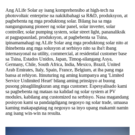
Ang ALife Solar ay isang komprehensibo at high-tech na
photovoltaic enterprise na nakikibahagi sa R&D, produksyon, at
pagbebenta ng mga produktong solar. Bilang isa sa mga
nangungunang pioneer ng solar panel, solar inverter, solar
controller, solar pumping system, solar street light, pananaliksik
at pagpapaunlad, produksyon, at pagbebenta sa Tsina,
ipinamamahagi ng ALife Solar ang mga produktong solar nito at
ibinebenta ang mga solusyon at serbisyo nito sa iba't ibang
internasyonal na utility, commercial, at residential customer base
sa Tsina, Estados Unidos, Japan, Timog-silangang Asya,
Germany, Chile, South Africa, India, Mexico, Brazil, United
Arab Emirates, Italy, Spain, France, Belgium, at iba pang mga
bansa at rehiyon. Itinuturing ng aming kumpanya ang 'Limited
Service Unlimited Heart' bilang aming prinsipyo at buong
pusong pinaglilingkuran ang mga customer. Espesyalisado kami
sa pagbebenta ng mataas na kalidad ng solar system at PV
modules, kabilang ang customized na serbisyo. Nasa magandang
posisyon kami sa pandaigdigang negosyo ng solar trade, umaasa
kaming makapagtatag ng negosyo sa inyo upang makamit namin
ang isang win-win na resulta.