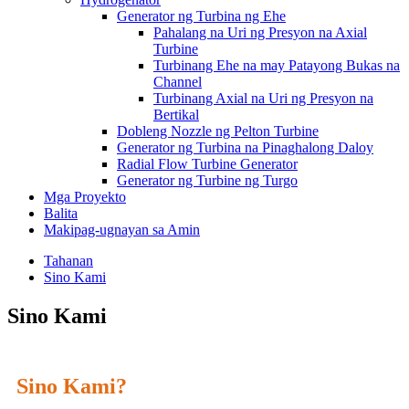
Generator ng Turbina ng Ehe
Pahalang na Uri ng Presyon na Axial
Turbine
Turbinang Ehe na may Patayong Bukas na
Channel
Turbinang Axial na Uri ng Presyon na
Bertikal
Dobleng Nozzle ng Pelton Turbine
Generator ng Turbina na Pinaghalong Daloy
Radial Flow Turbine Generator
Generator ng Turbine ng Turgo
Mga Proyekto
Balita
Makipag-ugnayan sa Amin
Tahanan
Sino Kami
Sino Kami
Sino Kami?