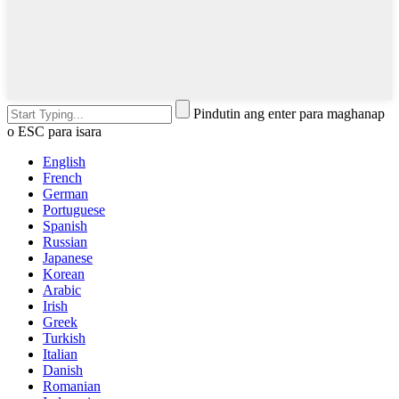
Pindutin ang enter para maghanap
o ESC para isara
English
French
German
Portuguese
Spanish
Russian
Japanese
Korean
Arabic
Irish
Greek
Turkish
Italian
Danish
Romanian