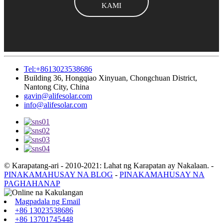
KAMI
Tel:+8613023538686
Building 36, Hongqiao Xinyuan, Chongchuan District,
Nantong City, China
gavin@alifesolar.com
info@alifesolar.com
© Karapatang-ari - 2010-2021: Lahat ng Karapatan ay Nakalaan.
-
PINAKAMAHUSAY NA BLOG
-
PINAKAMAHUSAY NA
PAGHAHANAP
Magpadala ng Email
+86 13023538686
+86 13701745448