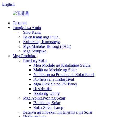
English
Tahanan
Tungkol sa Amin
Sino Kami
Bakit Kami ang Piliin
Kultura ng Kumpanya
Mga Madalas Itanong (FAQ)
Mga Sertipiko
Mga Produkto
Panel ng Solar
Mga Module ng Kalahating Selula
Maliit na Module ng Solar
Natitiklop na Portable na Solar Panel
Komersyal at Industriyal
Mga Flexible na PV Panel
Residential
Iskala ng Utility
Mga Aplikasyon ng Solar
Bomba ng Solar
Solar Street Lamp
Baterya ng Imbakan ng Enerhiya ng Solar
Hydrogenator