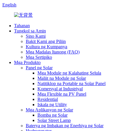
English
Tahanan
Tungkol sa Amin
Sino Kami
Bakit Kami ang Piliin
Kultura ng Kumpanya
Mga Madalas Itanong (FAQ)
Mga Sertipiko
Mga Produkto
Panel ng Solar
Mga Module ng Kalahating Selula
Maliit na Module ng Solar
Natitiklop na Portable na Solar Panel
Komersyal at Industriyal
Mga Flexible na PV Panel
Residential
Iskala ng Utility
Mga Aplikasyon ng Solar
Bomba ng Solar
Solar Street Lamp
Baterya ng Imbakan ng Enerhiya ng Solar
Hydrogenator