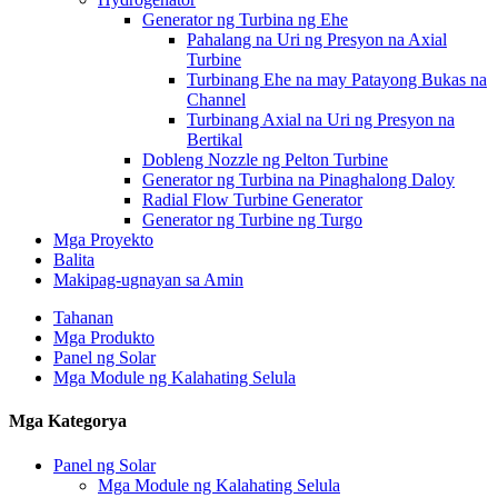
Generator ng Turbina ng Ehe
Pahalang na Uri ng Presyon na Axial
Turbine
Turbinang Ehe na may Patayong Bukas na
Channel
Turbinang Axial na Uri ng Presyon na
Bertikal
Dobleng Nozzle ng Pelton Turbine
Generator ng Turbina na Pinaghalong Daloy
Radial Flow Turbine Generator
Generator ng Turbine ng Turgo
Mga Proyekto
Balita
Makipag-ugnayan sa Amin
Tahanan
Mga Produkto
Panel ng Solar
Mga Module ng Kalahating Selula
Mga Kategorya
Panel ng Solar
Mga Module ng Kalahating Selula