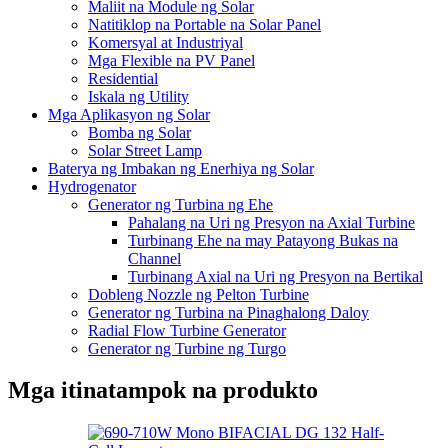
Maliit na Module ng Solar
Natitiklop na Portable na Solar Panel
Komersyal at Industriyal
Mga Flexible na PV Panel
Residential
Iskala ng Utility
Mga Aplikasyon ng Solar
Bomba ng Solar
Solar Street Lamp
Baterya ng Imbakan ng Enerhiya ng Solar
Hydrogenator
Generator ng Turbina ng Ehe
Pahalang na Uri ng Presyon na Axial Turbine
Turbinang Ehe na may Patayong Bukas na
Channel
Turbinang Axial na Uri ng Presyon na Bertikal
Dobleng Nozzle ng Pelton Turbine
Generator ng Turbina na Pinaghalong Daloy
Radial Flow Turbine Generator
Generator ng Turbine ng Turgo
Mga itinatampok na produkto