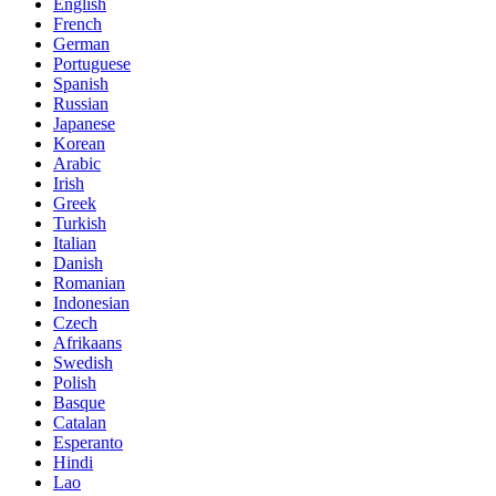
English
French
German
Portuguese
Spanish
Russian
Japanese
Korean
Arabic
Irish
Greek
Turkish
Italian
Danish
Romanian
Indonesian
Czech
Afrikaans
Swedish
Polish
Basque
Catalan
Esperanto
Hindi
Lao