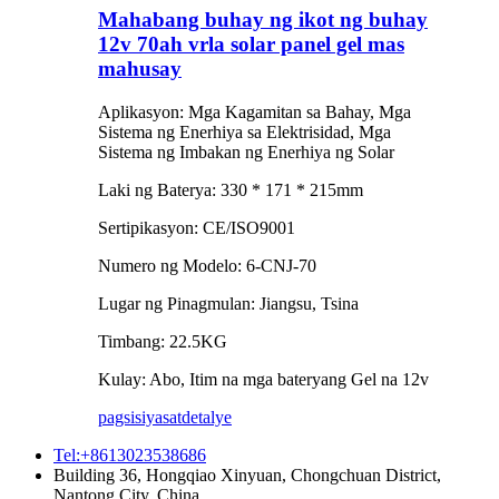
Mahabang buhay ng ikot ng buhay
12v 70ah vrla solar panel gel mas
mahusay
Aplikasyon: Mga Kagamitan sa Bahay, Mga
Sistema ng Enerhiya sa Elektrisidad, Mga
Sistema ng Imbakan ng Enerhiya ng Solar
Laki ng Baterya: 330 * 171 * 215mm
Sertipikasyon: CE/ISO9001
Numero ng Modelo: 6-CNJ-70
Lugar ng Pinagmulan: Jiangsu, Tsina
Timbang: 22.5KG
Kulay: Abo, Itim na mga bateryang Gel na 12v
pagsisiyasat
detalye
Tel:+8613023538686
Building 36, Hongqiao Xinyuan, Chongchuan District,
Nantong City, China