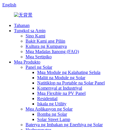
English
Tahanan
Tungkol sa Amin
Sino Kami
Bakit Kami ang Piliin
Kultura ng Kumpanya
Mga Madalas Itanong (FAQ)
Mga Sertipiko
Mga Produkto
Panel ng Solar
Mga Module ng Kalahating Selula
Maliit na Module ng Solar
Natitiklop na Portable na Solar Panel
Komersyal at Industriyal
Mga Flexible na PV Panel
Residential
Iskala ng Utility
Mga Aplikasyon ng Solar
Bomba ng Solar
Solar Street Lamp
Baterya ng Imbakan ng Enerhiya ng Solar
Hydrogenator