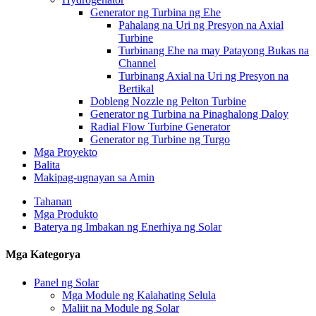
Generator ng Turbina ng Ehe
Pahalang na Uri ng Presyon na Axial
Turbine
Turbinang Ehe na may Patayong Bukas na
Channel
Turbinang Axial na Uri ng Presyon na
Bertikal
Dobleng Nozzle ng Pelton Turbine
Generator ng Turbina na Pinaghalong Daloy
Radial Flow Turbine Generator
Generator ng Turbine ng Turgo
Mga Proyekto
Balita
Makipag-ugnayan sa Amin
Tahanan
Mga Produkto
Baterya ng Imbakan ng Enerhiya ng Solar
Mga Kategorya
Panel ng Solar
Mga Module ng Kalahating Selula
Maliit na Module ng Solar