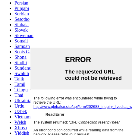
Persian
Punjabi
Serbian
Sesotho
Sinhala
Slovak
Slovenian
Somali
Samoan
Scots Gaelic
Shona
Sindhi
Sundanese
Swahili
Tajik
Tamil
Telugu
Thai
Ukrainian
Urdu
Uzbek
Vietnamese
Welsh
Xhosa
Yiddish