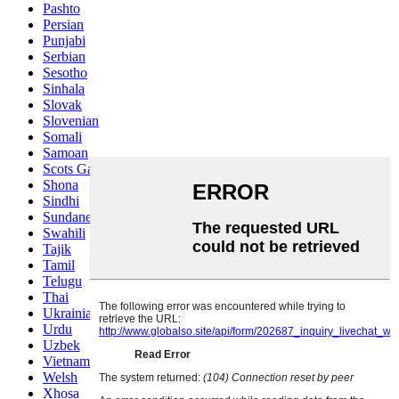
Pashto
Persian
Punjabi
Serbian
Sesotho
Sinhala
Slovak
Slovenian
Somali
Samoan
Scots Gaelic
Shona
Sindhi
Sundanese
Swahili
Tajik
Tamil
Telugu
Thai
Ukrainian
Urdu
Uzbek
Vietnamese
Welsh
Xhosa