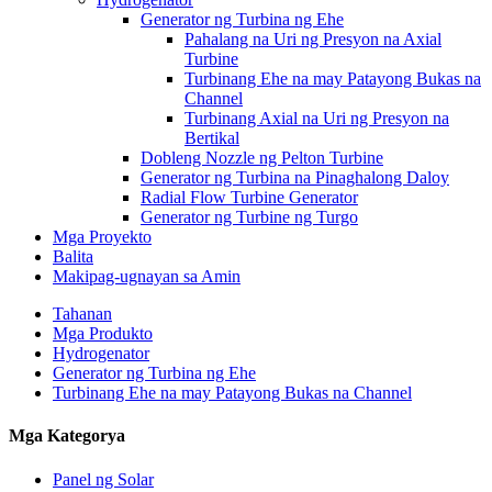
Generator ng Turbina ng Ehe
Pahalang na Uri ng Presyon na Axial
Turbine
Turbinang Ehe na may Patayong Bukas na
Channel
Turbinang Axial na Uri ng Presyon na
Bertikal
Dobleng Nozzle ng Pelton Turbine
Generator ng Turbina na Pinaghalong Daloy
Radial Flow Turbine Generator
Generator ng Turbine ng Turgo
Mga Proyekto
Balita
Makipag-ugnayan sa Amin
Tahanan
Mga Produkto
Hydrogenator
Generator ng Turbina ng Ehe
Turbinang Ehe na may Patayong Bukas na Channel
Mga Kategorya
Panel ng Solar