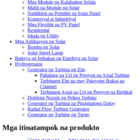
Mga Module ng Kalahating Selula
Maliit na Module ng Solar
Natitiklop na Portable na Solar Panel
Komersyal at Industriyal
Mga Flexible na PV Panel
Residential
Iskala ng Utility
Mga Aplikasyon ng Solar
Bomba ng Solar
Solar Street Lamp
Baterya ng Imbakan ng Enerhiya ng Solar
Hydrogenator
Generator ng Turbina ng Ehe
Pahalang na Uri ng Presyon na Axial Turbine
Turbinang Ehe na may Patayong Bukas na
Channel
Turbinang Axial na Uri ng Presyon na Bertikal
Dobleng Nozzle ng Pelton Turbine
Generator ng Turbina na Pinaghalong Daloy
Radial Flow Turbine Generator
Generator ng Turbine ng Turgo
Mga itinatampok na produkto