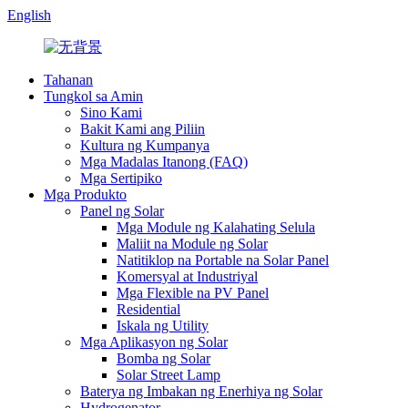
English
Tahanan
Tungkol sa Amin
Sino Kami
Bakit Kami ang Piliin
Kultura ng Kumpanya
Mga Madalas Itanong (FAQ)
Mga Sertipiko
Mga Produkto
Panel ng Solar
Mga Module ng Kalahating Selula
Maliit na Module ng Solar
Natitiklop na Portable na Solar Panel
Komersyal at Industriyal
Mga Flexible na PV Panel
Residential
Iskala ng Utility
Mga Aplikasyon ng Solar
Bomba ng Solar
Solar Street Lamp
Baterya ng Imbakan ng Enerhiya ng Solar
Hydrogenator