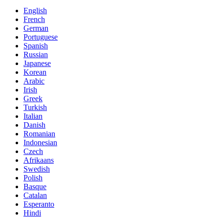
English
French
German
Portuguese
Spanish
Russian
Japanese
Korean
Arabic
Irish
Greek
Turkish
Italian
Danish
Romanian
Indonesian
Czech
Afrikaans
Swedish
Polish
Basque
Catalan
Esperanto
Hindi