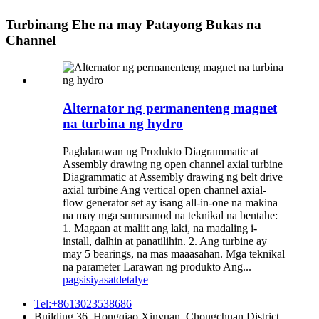
Turbinang Ehe na may Patayong Bukas na
Channel
Alternator ng permanenteng magnet
na turbina ng hydro
Paglalarawan ng Produkto Diagrammatic at
Assembly drawing ng open channel axial turbine
Diagrammatic at Assembly drawing ng belt drive
axial turbine Ang vertical open channel axial-
flow generator set ay isang all-in-one na makina
na may mga sumusunod na teknikal na bentahe:
1. Magaan at maliit ang laki, na madaling i-
install, dalhin at panatilihin. 2. Ang turbine ay
may 5 bearings, na mas maaasahan. Mga teknikal
na parameter Larawan ng produkto Ang...
pagsisiyasat
detalye
Tel:+8613023538686
Building 36, Hongqiao Xinyuan, Chongchuan District,