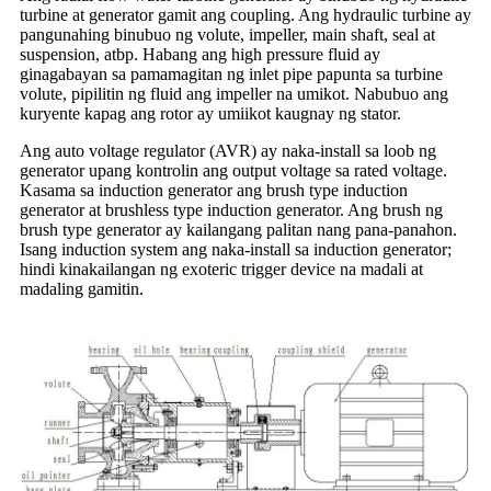
turbine at generator gamit ang coupling. Ang hydraulic turbine ay
pangunahing binubuo ng volute, impeller, main shaft, seal at
suspension, atbp. Habang ang high pressure fluid ay
ginagabayan sa pamamagitan ng inlet pipe papunta sa turbine
volute, pipilitin ng fluid ang impeller na umikot. Nabubuo ang
kuryente kapag ang rotor ay umiikot kaugnay ng stator.
Ang auto voltage regulator (AVR) ay naka-install sa loob ng
generator upang kontrolin ang output voltage sa rated voltage.
Kasama sa induction generator ang brush type induction
generator at brushless type induction generator. Ang brush ng
brush type generator ay kailangang palitan nang pana-panahon.
Isang induction system ang naka-install sa induction generator;
hindi kinakailangan ng exoteric trigger device na madali at
madaling gamitin.