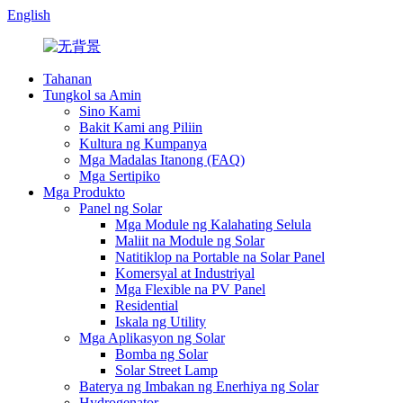
English
Tahanan
Tungkol sa Amin
Sino Kami
Bakit Kami ang Piliin
Kultura ng Kumpanya
Mga Madalas Itanong (FAQ)
Mga Sertipiko
Mga Produkto
Panel ng Solar
Mga Module ng Kalahating Selula
Maliit na Module ng Solar
Natitiklop na Portable na Solar Panel
Komersyal at Industriyal
Mga Flexible na PV Panel
Residential
Iskala ng Utility
Mga Aplikasyon ng Solar
Bomba ng Solar
Solar Street Lamp
Baterya ng Imbakan ng Enerhiya ng Solar
Hydrogenator