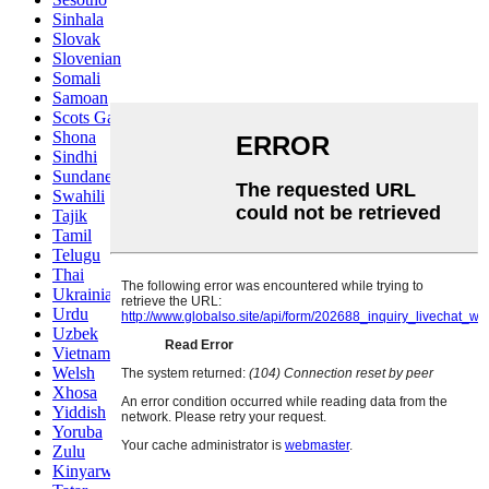
Sinhala
Slovak
Slovenian
Somali
Samoan
Scots Gaelic
Shona
Sindhi
Sundanese
Swahili
Tajik
Tamil
Telugu
Thai
Ukrainian
Urdu
Uzbek
Vietnamese
Welsh
Xhosa
Yiddish
Yoruba
Zulu
Kinyarwanda