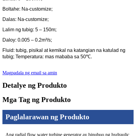
Boltahe: Na-customize;
Dalas: Na-customize;
Lalim ng tubig: 5 – 150m;
Daloy: 0.005 – 0.2m³/s;
Fluid: tubig, pisikal at kemikal na katangian na katulad ng
tubig; Temperatura: mas mababa sa 50℃.
Magpadala ng email sa amin
Detalye ng Produkto
Mga Tag ng Produkto
Paglalarawan ng Produkto
Ang radial flow water turbine generator ay binubuo ng hydraulic