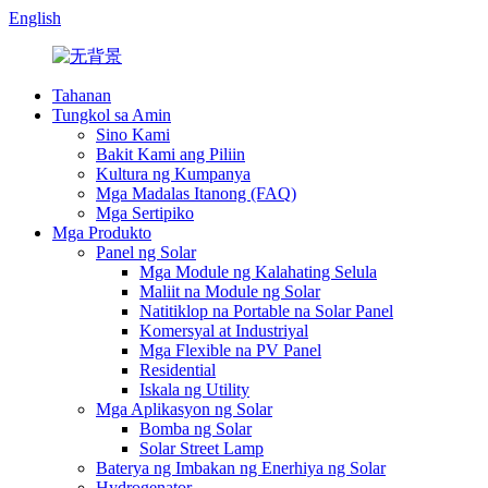
English
Tahanan
Tungkol sa Amin
Sino Kami
Bakit Kami ang Piliin
Kultura ng Kumpanya
Mga Madalas Itanong (FAQ)
Mga Sertipiko
Mga Produkto
Panel ng Solar
Mga Module ng Kalahating Selula
Maliit na Module ng Solar
Natitiklop na Portable na Solar Panel
Komersyal at Industriyal
Mga Flexible na PV Panel
Residential
Iskala ng Utility
Mga Aplikasyon ng Solar
Bomba ng Solar
Solar Street Lamp
Baterya ng Imbakan ng Enerhiya ng Solar
Hydrogenator