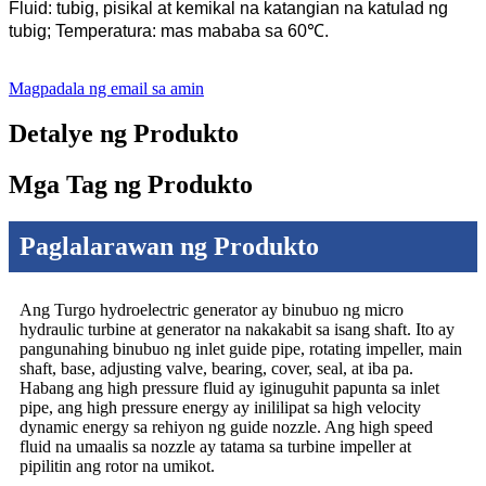
Fluid: tubig, pisikal at kemikal na katangian na katulad ng
tubig; Temperatura: mas mababa sa 60℃.
Magpadala ng email sa amin
Detalye ng Produkto
Mga Tag ng Produkto
Paglalarawan ng Produkto
Ang Turgo hydroelectric generator ay binubuo ng micro
hydraulic turbine at generator na nakakabit sa isang shaft. Ito ay
pangunahing binubuo ng inlet guide pipe, rotating impeller, main
shaft, base, adjusting valve, bearing, cover, seal, at iba pa.
Habang ang high pressure fluid ay iginuguhit papunta sa inlet
pipe, ang high pressure energy ay inililipat sa high velocity
dynamic energy sa rehiyon ng guide nozzle. Ang high speed
fluid na umaalis sa nozzle ay tatama sa turbine impeller at
pipilitin ang rotor na umikot.