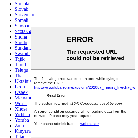
Sinhala
Slovak
Slovenian
Somali
Samoan
Scots Gaelic
Shona
Sindhi
Sundanese
Swahili
Tajik
Tamil
Telugu
Thai
Ukrainian
Urdu
Uzbek
Vietnamese
Welsh
Xhosa
Yiddish
Yoruba
Zulu
Kinyarwanda
Tatar