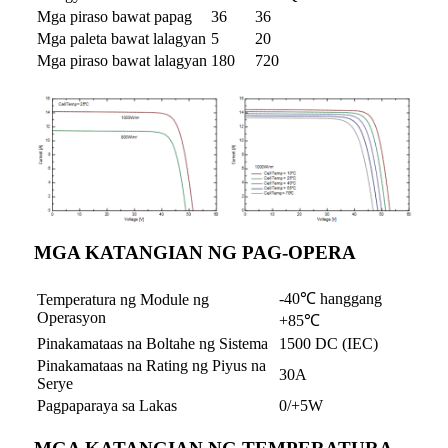
Mga piraso bawat papag
36
36
Mga paleta bawat lalagyan
5
20
Mga piraso bawat lalagyan
180
720
MGA KATANGIAN NG PAG-OPERA
-40℃ hanggang
Temperatura ng Module ng
Operasyon
+85℃
Pinakamataas na Boltahe ng Sistema
1500 DC (IEC)
Pinakamataas na Rating ng Piyus na
30A
Serye
Pagpaparaya sa Lakas
0/+5W