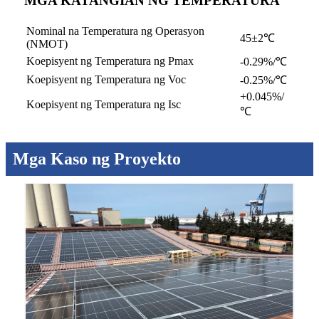
MGA KATANGIAN NG TEMPERATURA
Nominal na Temperatura ng Operasyon
45±2℃
(NMOT)
Koepisyent ng Temperatura ng Pmax
-0.29%/℃
Koepisyent ng Temperatura ng Voc
-0.25%/℃
+0.045%/
Koepisyent ng Temperatura ng Isc
℃
Mga Kaso ng Proyekto