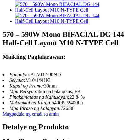
570 – 590W Mono BIFACIAL DG 144
Half-Cell Layout M10 N-TYPE Cell
Maikling Paglalarawan:
Pangalan:
ALVU-590ND
Selyula:
M10/144HC
Kapal ng Frame:
30mm
Mga Bersyon:
itim na balangkas, FB
Pinakamataas na Kahusayan:
22.84%
Mekanikal na Karga:
5400Pa/2400Pa
Mga Piraso ng Lalagyan:
726/36
Magpadala ng email sa amin
Detalye ng Produkto