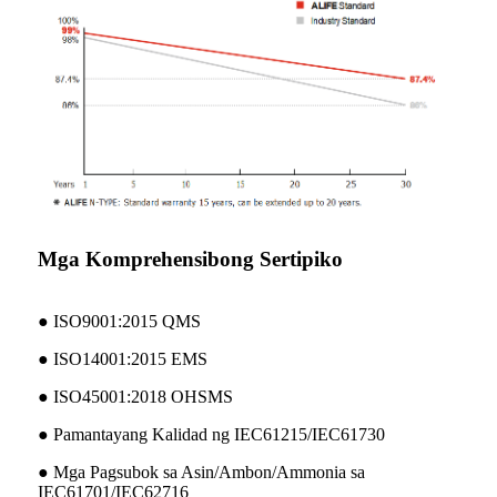
Mga Komprehensibong Sertipiko
● ISO9001:2015 QMS
● ISO14001:2015 EMS
● ISO45001:2018 OHSMS
● Pamantayang Kalidad ng IEC61215/IEC61730
● Mga Pagsubok sa Asin/Ambon/Ammonia sa
IEC61701/IEC62716