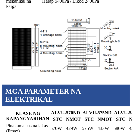
mekanikal na
Harap 5400Pa / Likod 2400Pa
karga
MGA PARAMETER NA
ELEKTRIKAL
ALVU-570ND
ALVU-575ND
ALVU-5
KLASE NG
KAPANGYARIHAN
STC
NMOT
STC
NMOT
STC
Pinakamataas na lakas
570W
429W
575W
433W
580W
4
(Pmax)