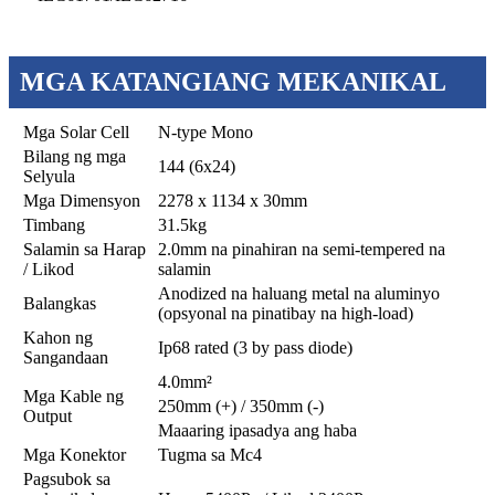
MGA KATANGIANG MEKANIKAL
Mga Solar Cell
N-type Mono
Bilang ng mga
144 (6x24)
Selyula
Mga Dimensyon
2278 x 1134 x 30mm
Timbang
31.5kg
Salamin sa Harap
2.0mm na pinahiran na semi-tempered na
/ Likod
salamin
Anodized na haluang metal na aluminyo
Balangkas
(opsyonal na pinatibay na high-load)
Kahon ng
Ip68 rated (3 by pass diode)
Sangandaan
4.0mm²
Mga Kable ng
250mm (+) / 350mm (-)
Output
Maaaring ipasadya ang haba
Mga Konektor
Tugma sa Mc4
Pagsubok sa