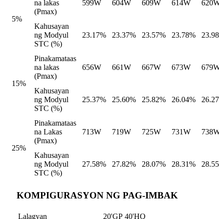
na lakas
599W
604W
609W
614W
620
(Pmax)
5%
Kahusayan
ng Modyul
23.17%
23.37%
23.57%
23.78%
23.9
STC (%)
Pinakamataas
na lakas
656W
661W
667W
673W
679
(Pmax)
15%
Kahusayan
ng Modyul
25.37%
25.60%
25.82%
26.04%
26.2
STC (%)
Pinakamataas
na Lakas
713W
719W
725W
731W
738
(Pmax)
25%
Kahusayan
ng Modyul
27.58%
27.82%
28.07%
28.31%
28.5
STC (%)
KOMPIGURASYON NG PAG-IMBAK
Lalagyan
20'GP
40'HQ