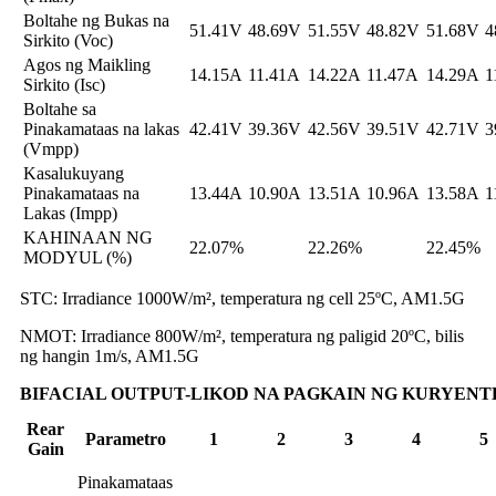
Boltahe ng Bukas na
51.41V
48.69V
51.55V
48.82V
51.68V
4
Sirkito (Voc)
Agos ng Maikling
14.15A
11.41A
14.22A
11.47A
14.29A
1
Sirkito (Isc)
Boltahe sa
Pinakamataas na lakas
42.41V
39.36V
42.56V
39.51V
42.71V
3
(Vmpp)
Kasalukuyang
Pinakamataas na
13.44A
10.90A
13.51A
10.96A
13.58A
1
Lakas (Impp)
KAHINAAN NG
22.07%
22.26%
22.45%
MODYUL (%)
STC: Irradiance 1000W/m², temperatura ng cell 25ºC, AM1.5G
NMOT: Irradiance 800W/m², temperatura ng paligid 20ºC, bilis
ng hangin 1m/s, AM1.5G
BIFACIAL OUTPUT-LIKOD NA PAGKAIN NG KURYENT
Rear
Parametro
1
2
3
4
5
Gain
Pinakamataas