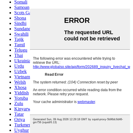
Somali
Samoan
Scots Gaelic
Shona
Sindhi
Sundanese
Swahili
Tajik
Tamil
Telugu
Thai
Ukrainian
Urdu
Uzbek
Vietnamese
Welsh
Xhosa
Yiddish
Yoruba
Zulu
Kinyarwanda
Tatar
Oriya
Turkmen
Uyghur