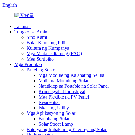
English
Tahanan
Tungkol sa Amin
Sino Kami
Bakit Kami ang Piliin
Kultura ng Kumpanya
Mga Madalas Itanong (FAQ)
Mga Sertipiko
Mga Produkto
Panel ng Solar
Mga Module ng Kalahating Selula
Maliit na Module ng Solar
Natitiklop na Portable na Solar Panel
Komersyal at Industriyal
Mga Flexible na PV Panel
Residential
Iskala ng Utility
Mga Aplikasyon ng Solar
Bomba ng Solar
Solar Street Lamp
Baterya ng Imbakan ng Enerhiya ng Solar
Hydrogenator